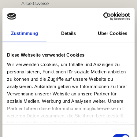
Arbeitsweise
Teamplayer
Optional: Bouldererfahrung
Aufgabenbereich:
Abschrauben der Griffe/Volumen
Zustimmung
Details
Über Cookies
Arbeiten auf Leitern
Operative Inspektion der Boulderwände
Reinigung der Griffe/Volumen (mit
Diese Webseite verwendet Cookies
Hochdruckreiniger/Lauge-Becken)
Lagerorganisation
Wir verwenden Cookies, um Inhalte und Anzeigen zu
Generell: Unterstützung beim Routenbau
personalisieren, Funktionen für soziale Medien anbieten
zu können und die Zugriffe auf unsere Website zu
analysieren. Außerdem geben wir Informationen zu Ihrer
Was Dich erwartet:
Verwendung unserer Website an unsere Partner für
Wir heißen Dich mit offenen Armen in unserer
soziale Medien, Werbung und Analysen weiter. Unsere
einstein-Community willkommen. Bei einer zeitlich
Partner führen diese Informationen möglicherweise mit
flexiblen Arbeitszeitgestaltung erhältst du bei uns eine
weiteren Daten zusammen, die Sie ihnen bereitgestellt
Lohnpauschale pro Einsatz, Einblicke in den
haben oder die sie im Rahmen Ihrer Nutzung der Dienste
professionellen Routenbau, ein Monatsabo nach einer
bestimmten Zugehörigkeitsdauer und attraktive
gesammelt haben.
Einwilligungsauswahl
Kostenersparnis für deine Boulderleidenschaft.