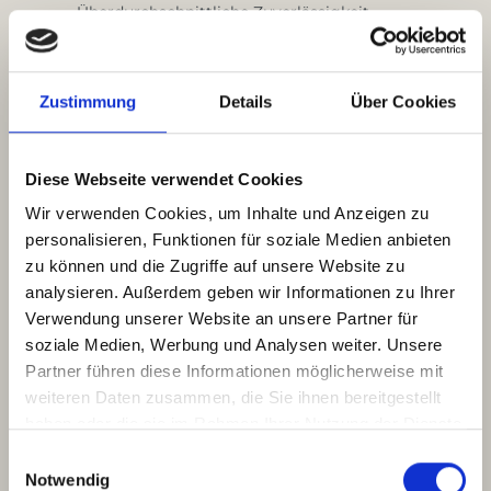
Überdurchschnittliche Zuverlässigkeit
Organisationstalent
Flexibilität
Bereitschaft auch am Wochenende zu arbeiten
Zustimmung
Details
Über Cookies
Und das bieten wir:
Zusammenarbeit mit einem eingespielten,
motivierten Team
Diese Webseite verwendet Cookies
Flexible Arbeitszeiten sowie Arbeitsgestaltung
Die Möglichkeit, dich und die einstein
Wir verwenden Cookies, um Inhalte und Anzeigen zu
Boulderhalle weiter zu entwickeln
personalisieren, Funktionen für soziale Medien anbieten
Erhalte Einblick in unsere Geschäftsbereiche und
erweitere in eigenständigen Projekten Deine
zu können und die Zugriffe auf unsere Website zu
Fachkompetenz
analysieren. Außerdem geben wir Informationen zu Ihrer
Freie Nutzung unseres umfangreiches
Verwendung unserer Website an unsere Partner für
Sportangebot und die Vorteile des einstein
soziale Medien, Werbung und Analysen weiter. Unsere
Verbundes in Düsseldorf, Duisburg und
Recklinghausen (u. a. Bouldern, CrossFit, Yoga,
Partner führen diese Informationen möglicherweise mit
Workouts, Cycling, Sauna)
weiteren Daten zusammen, die Sie ihnen bereitgestellt
Freuen Dich auf eine offene Unternehmenskultur,
haben oder die sie im Rahmen Ihrer Nutzung der Dienste
per "Du" und ohne Dresscode im dynamischen
gesammelt haben.
Umfeld der Sportbranche
Einwilligungsauswahl
Notwendig
Wir haben dein Interesse geweckt ? Du teilst unsere