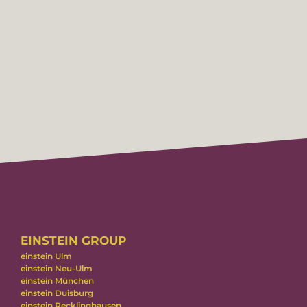
EINSTEIN GROUP
einstein Ulm
einstein Neu-Ulm
einstein München
einstein Duisburg
einstein Recklinghausen